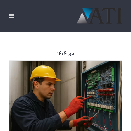
Ski
t
conten
مهر 1404